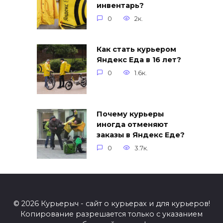
инвентарь?
0
2к.
Как стать курьером
Яндекс Еда в 16 лет?
0
1.6к.
Почему курьеры
иногда отменяют
заказы в Яндекс Еде?
0
3.7к.
© 2026 Курьерыч - сайт о курьерах и для курьеров!
Копирование разрешается только с указанием