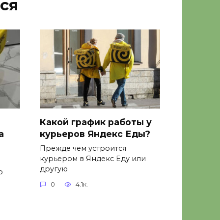
ся
Какой график работы у
а
курьеров Яндекс Еды?
Прежде чем устроится
курьером в Яндекс Еду или
другую
о
0
4.1к.