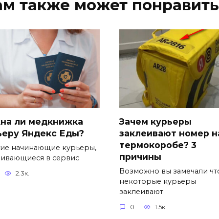
ам также может понравить
на ли медкнижка
Зачем курьеры
ьеру Яндекс Еды?
заклеивают номер н
термокоробе? 3
ие начинающие курьеры,
причины
аивающиеся в сервис
Возможно вы замечали чт
2.3к.
некоторые курьеры
заклеивают
0
1.5к.