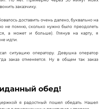
упит. Но нет. Примерно через 30 минут моих
вонить заказчику.
ебовалось доставить очень далеко, буквально на
но не помню, сколько нужно было преодолеть
ся, а может и больше). Глянув на карту, я
не идти.
сал ситуацию оператору. Девушка оператор
гда заказ отменяется. Ну в общем так заказ
иданный обед!
держкой я радостный пошел обедать. Нашел