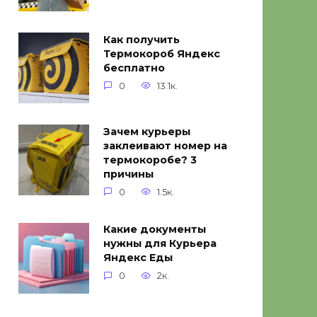
Как получить
Термокороб Яндекс
бесплатно
0
13.1к.
Зачем курьеры
заклеивают номер на
термокоробе? 3
причины
0
1.5к.
Какие документы
нужны для Курьера
Яндекс Еды
0
2к.